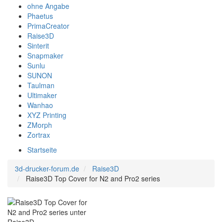
ohne Angabe
Phaetus
PrimaCreator
Raise3D
Sinterit
Snapmaker
Sunlu
SUNON
Taulman
Ultimaker
Wanhao
XYZ Printing
ZMorph
Zortrax
Startseite
3d-drucker-forum.de
Raise3D
Raise3D Top Cover for N2 and Pro2 series