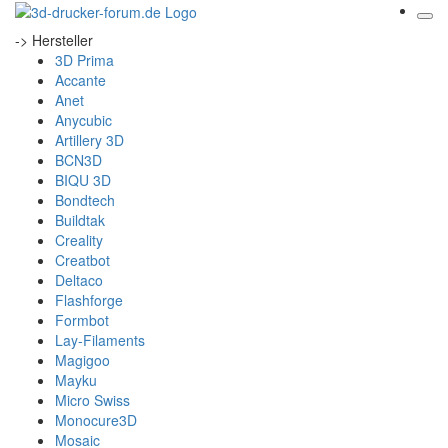
-> Hersteller
3D Prima
Accante
Anet
Anycubic
Artillery 3D
BCN3D
BIQU 3D
Bondtech
Buildtak
Creality
Creatbot
Deltaco
Flashforge
Formbot
Lay-Filaments
Magigoo
Mayku
Micro Swiss
Monocure3D
Mosaic